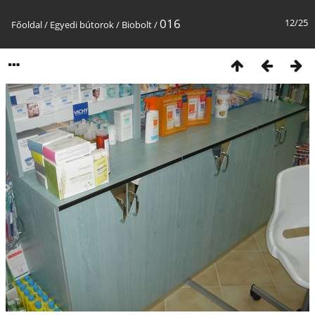
016
12/25
Főoldal
/
Egyedi bútorok
/
Biobolt
/