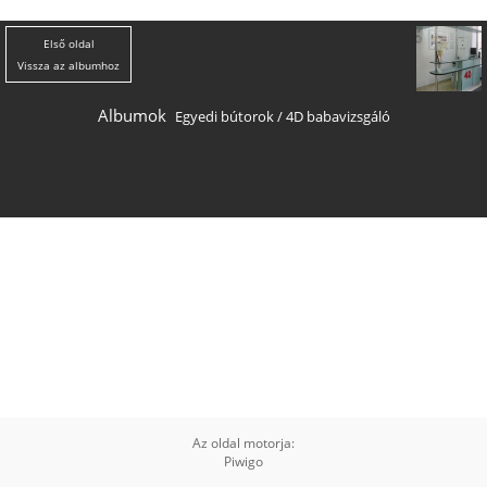
Első oldal
Vissza az albumhoz
Albumok
Egyedi bútorok
/
4D babavizsgáló
Az oldal motorja:
Piwigo