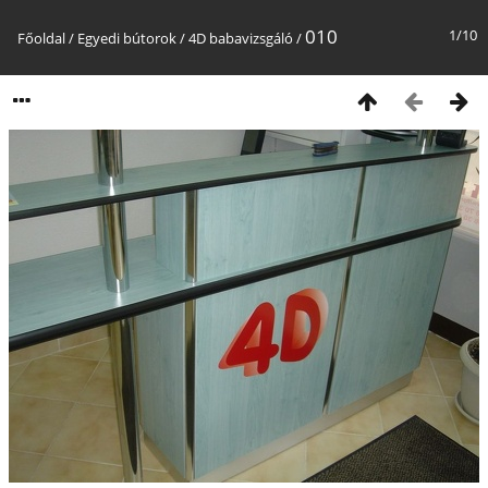
010
1/10
Főoldal
/
Egyedi bútorok
/
4D babavizsgáló
/