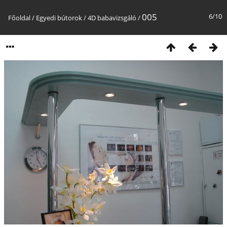
005
6/10
Főoldal
/
Egyedi bútorok
/
4D babavizsgáló
/