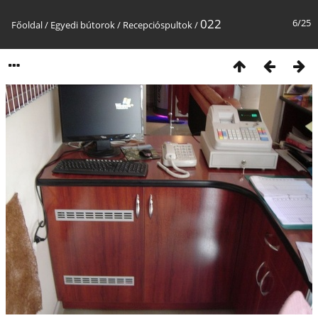
022
6/25
Főoldal
/
Egyedi bútorok
/
Recepcióspultok
/