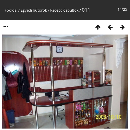
011
14/25
Főoldal
/
Egyedi bútorok
/
Recepcióspultok
/