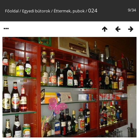
024
9/34
Főoldal
/
Egyedi bútorok
/
Éttermek, pubok
/