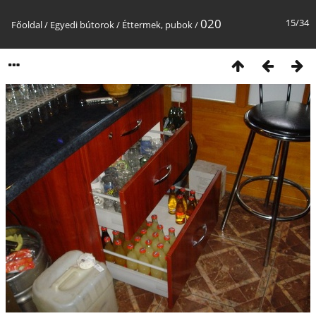
020
15/34
Főoldal
/
Egyedi bútorok
/
Éttermek, pubok
/