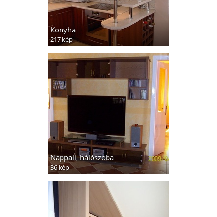
Konyha
217 kép
Nappali, hálószoba
36 kép