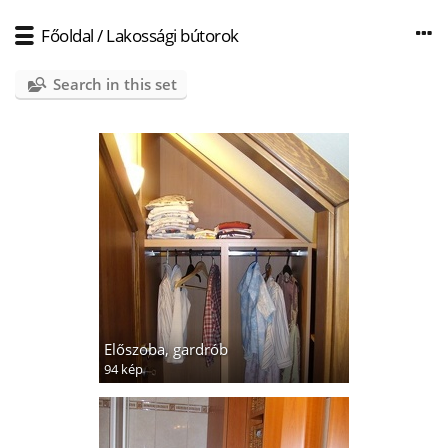
Főoldal
/
Lakossági bútorok
Search in this set
Előszoba, gardrób
94 kép