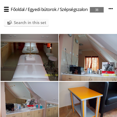
Főoldal
/
Egyedi bútorok
/
Szépségszalon
38
Search in this set