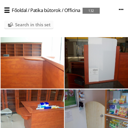
Főoldal
/
Patika bútorok
/
Officina
132
Search in this set